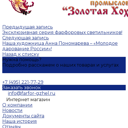
Предыдущая запись
Эксклюзивная серия фарфоровых светильников!
Следующая запись
Наша художница Анна Пономарева – «Молодое
дарование России»!
Назад к списку
Нужна помощь?
Подробно расскажем о наших товарах и услугах
Задать вопрос
+7 (495) 221-77-29
Заказать звонок
info@farfor-gzhel.ru
Интернет магазин
О компании
Новости
Документы сайта
Наша история
Отзывы