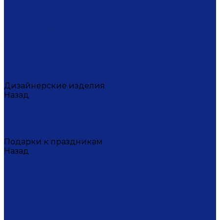
Мария Калигина
Наталья Кустарёва
Наталья Лакомова
Ольга Барыкина
Ольга Жукова
Татьяна Исакина
Юлиана Косихина
Юлия Кокарева
Юрий Гуляев
Дизайнерские изделия
Назад
Дизайнерские изделия
Диана Балашова
Сергей Сысоев
Элина Туктамишева
Подарки к праздникам
Назад
Подарки к праздникам
Товары на 8 марта
9 мая
Ко дню всех влюбленных
Ко Дню Учителя
Коллекция СОЧИ 2014
Коллекция ФУТБОЛ