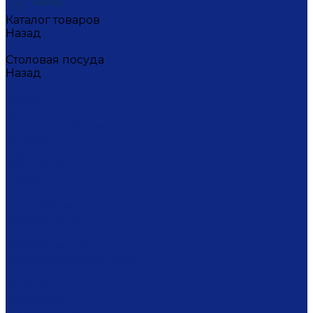
Каталог товаров
Назад
Каталог товаров
Столовая посуда
Назад
Столовая посуда
Банки
Блюда
Блюда для блинов
Бокалы
Вазочки
Горшочки
Доски
Икорницы
Кокотницы
Конфетницы
Кофейники
Кофейные пары
Кофейные стаканчики
Креманки
Кружки
Кувшины
Лимонницы