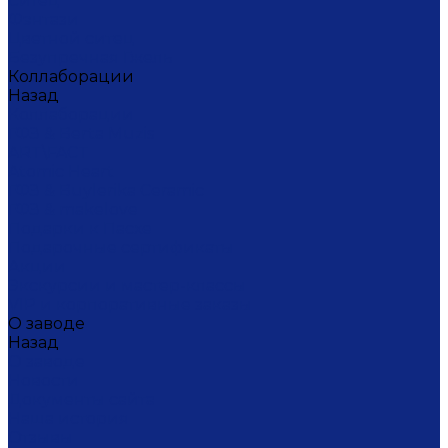
Ситец
Фэнтази
Цветной ситец
Безупречная Гжель
Коллаборации
Назад
Коллаборации
ГФЗ & Berta Muzis
ART\FACT
Atomic Heart
ГФЗ & Buylerika Ceramic
ГФЗ & makelove
Подарки к Пасхе
Подарочные сертификаты
Акции
Экскурсии и мастер-классы
VIP и корпоративные заказы
О заводе
Назад
О заводе
Новости
Документы сайта
Наша история
Отзывы