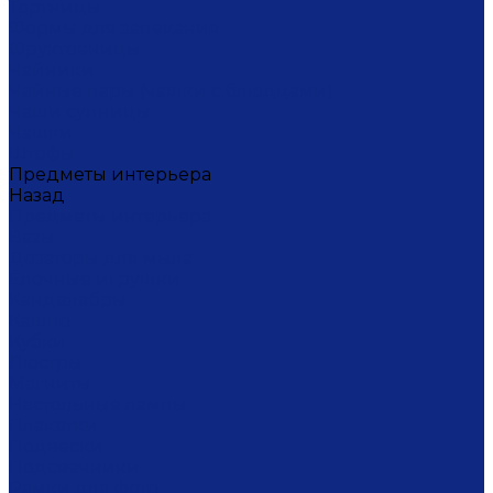
Тортницы
Формы для запекания
Фруктовницы
Чайники
Чайные пары (чашки с блюдцами)
Чаши супницы
Чашки
Штофы
Предметы интерьера
Назад
Предметы интерьера
Вазы
Дозаторы для мыла
Ёлочные игрушки
Канделябры
Кашпо
Кубки
Люстры
Магниты
Настольные лампы
Плакетки
Подвески
Подсвечники
Рамки для фото