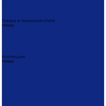
Масленица
Подарки для женщин
Подарки на 23 февраля
Кофейная коллекция
Товары в гжельском стиле
Назад
Товары в гжельском стиле
Домашний текстиль
Канцтовары
Одежда
Салфетки
Коробки подарочные
Коллекции
Назад
Коллекции
Брусника
Вьюнок
Дивные цветы
Лимоны
Незабудки
Пышные цветы
Пэчворк
Синий туман