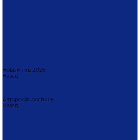
Светильники настенные
Свечи
Скульптуры
Стаканчики для зубных щеток
Стаканы для свечи
Сувениры
Фарфоровые мыльницы
Часы
Шкатулки
Украшения
Новинки
Новый год 2026
Назад
Новый год 2026
Символ года 2026
Щелкунчик
Авторская роспись
Назад
Авторская роспись
Дмитрий Титов
Елена Устюхина
Ирина Антропова
Лариса Сорокина