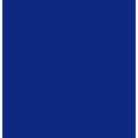
Ложки
Масленки
Миски
Молочники
Наборы для завтрака
Наборы для специй
Подносы
Подставки
Пробки для бутылок
Противни
Рюмки
Салатники
Салфетницы
Самовары
Сахарницы
Селёдочницы
Сервизы
Солонки
Соусники
Стаканы
Супницы, пельменницы
Сырницы
Тарелки