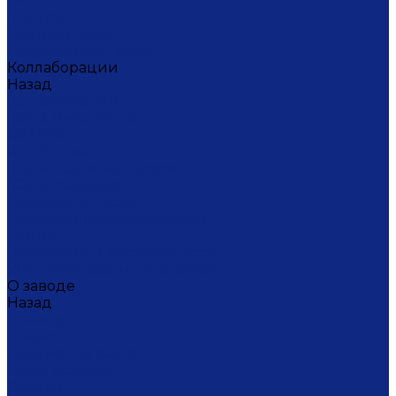
Ситец
Фэнтази
Цветной ситец
Безупречная Гжель
Коллаборации
Назад
Коллаборации
ГФЗ & Berta Muzis
ART\FACT
Atomic Heart
ГФЗ & Buylerika Ceramic
ГФЗ & makelove
Подарки к Пасхе
Подарочные сертификаты
Акции
Экскурсии и мастер-классы
VIP и корпоративные заказы
О заводе
Назад
О заводе
Новости
Документы сайта
Наша история
Отзывы