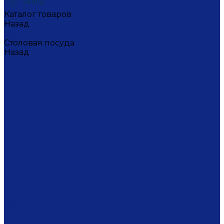
Каталог товаров
Назад
Каталог товаров
Столовая посуда
Назад
Столовая посуда
Банки
Блюда
Блюда для блинов
Бокалы
Вазочки
Горшочки
Доски
Икорницы
Кокотницы
Конфетницы
Кофейники
Кофейные пары
Кофейные стаканчики
Креманки
Кружки
Кувшины
Лимонницы