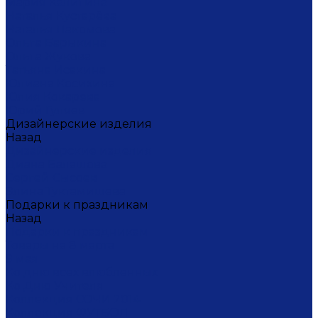
Мария Калигина
Наталья Кустарёва
Наталья Лакомова
Ольга Барыкина
Ольга Жукова
Татьяна Исакина
Юлиана Косихина
Юлия Кокарева
Юрий Гуляев
Дизайнерские изделия
Назад
Дизайнерские изделия
Диана Балашова
Сергей Сысоев
Элина Туктамишева
Подарки к праздникам
Назад
Подарки к праздникам
Товары на 8 марта
9 мая
Ко дню всех влюбленных
Ко Дню Учителя
Коллекция СОЧИ 2014
Коллекция ФУТБОЛ