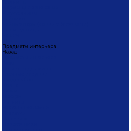
Тортницы
Формы для запекания
Фруктовницы
Чайники
Чайные пары (чашки с блюдцами)
Чаши супницы
Чашки
Штофы
Предметы интерьера
Назад
Предметы интерьера
Вазы
Дозаторы для мыла
Ёлочные игрушки
Канделябры
Кашпо
Кубки
Люстры
Магниты
Настольные лампы
Плакетки
Подвески
Подсвечники
Рамки для фото