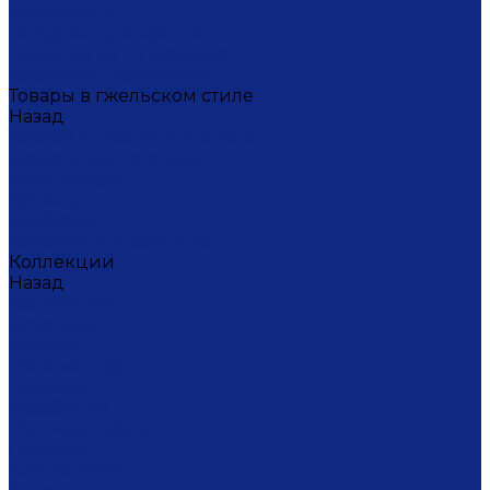
Масленица
Подарки для женщин
Подарки на 23 февраля
Кофейная коллекция
Товары в гжельском стиле
Назад
Товары в гжельском стиле
Домашний текстиль
Канцтовары
Одежда
Салфетки
Коробки подарочные
Коллекции
Назад
Коллекции
Брусника
Вьюнок
Дивные цветы
Лимоны
Незабудки
Пышные цветы
Пэчворк
Синий туман