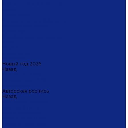
Светильники настенные
Свечи
Скульптуры
Стаканчики для зубных щеток
Стаканы для свечи
Сувениры
Фарфоровые мыльницы
Часы
Шкатулки
Украшения
Новинки
Новый год 2026
Назад
Новый год 2026
Символ года 2026
Щелкунчик
Авторская роспись
Назад
Авторская роспись
Дмитрий Титов
Елена Устюхина
Ирина Антропова
Лариса Сорокина