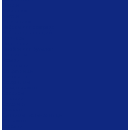
Ложки
Масленки
Миски
Молочники
Наборы для завтрака
Наборы для специй
Подносы
Подставки
Пробки для бутылок
Противни
Рюмки
Салатники
Салфетницы
Самовары
Сахарницы
Селёдочницы
Сервизы
Солонки
Соусники
Стаканы
Супницы, пельменницы
Сырницы
Тарелки